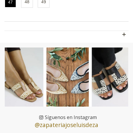
48
49
47
Síguenos en Instagram
@zapateriajoseluisdeza