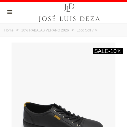
>
>
Home
10% RABAJAS VERANO 2026
Ecco Soft 7 M
SALE
-10%