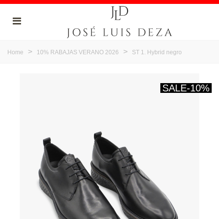
>
>
Home
10% RABAJAS VERANO 2026
ST 1. Hybrid negro
SALE
-10%